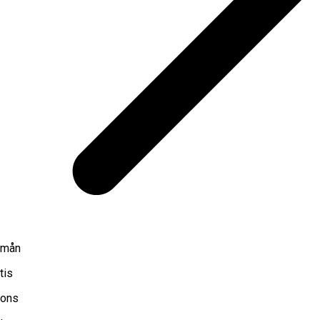
mån
tis
ons